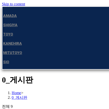
Skip to content
AMADA
SHIGIYA
TOYO
KANEHIRA
MITUTOYO
SIO
0_게시판
Home
>
0_게시판
전체 9