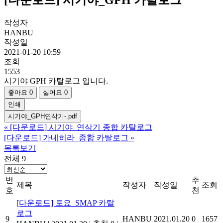
작성자
HANBU
작성일
2021-01-20 10:59
조회
1553
시기야 GPH 카탈로그 입니다.
좋아요
0
싫어요
0
인쇄
시기야_GPH연삭기-.pdf
«
[다운로드] 시기야_연삭기 종합 카탈로그
[다운로드] 가네히라_종합 카탈로그
»
목록보기
전체 9
번
추
제목
작성자
작성일
조회
호
천
[다운로드] 토요_SMAP 카탈
로그
9
HANBU
2021.01.20
0
1657