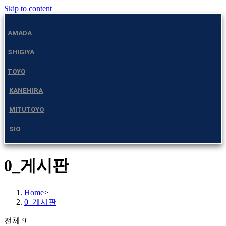
Skip to content
AMADA
SHIGIYA
TOYO
KANEHIRA
MITUTOYO
SIO
0_게시판
Home
>
0_게시판
전체 9