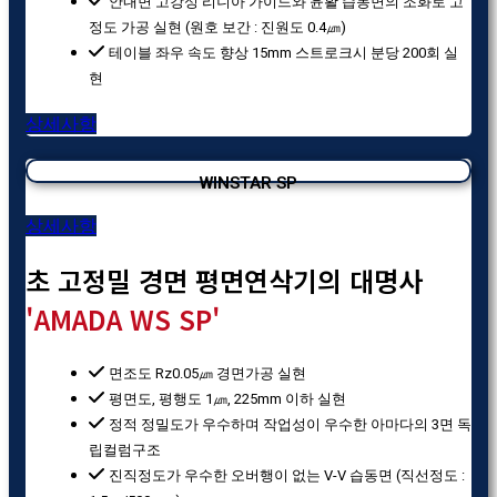
안내면 고강성 리니아 가이드와 윤활 습동면의 조화로 고
정도 가공 실현 (원호 보간 : 진원도 0.4㎛)
테이블 좌우 속도 향상 15mm 스트로크시 분당 200회 실
현
상세사항
WINSTAR SP
상세사항
초 고정밀 경면 평면연삭기의 대명사
'AMADA WS SP'
면조도 Rz0.05㎛ 경면가공 실현
평면도, 평행도 1㎛, 225mm 이하 실현
정적 정밀도가 우수하며 작업성이 우수한 아마다의 3면 독
립컬럼구조
진직정도가 우수한 오버행이 없는 V-V 습동면 (직선정도 :