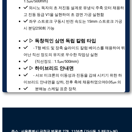
1.5㎛/500mm)
와시노 독자의 초 저진동 설계로 유냉식 주축 모터 채용하
고 진동 등급 V1을 실현하여 초 경면 가공 실현함
좌우 스트로크 구동시 반전 속도는 15mm 스트로크 가공
시 분당250회 가능
▷ 독창적인 삼면 독립 칼럼 타입
- T형 베드 및 장축 슬라이드 칼럼 베이스를 채용하여 뛰
어난 직선 정도의 유지로 우수한 작업상 실현
(직선정도 : 1.5㎛/500mm)
▷ 하이브리드 안내면
- 서브 미크론의 이동성과 진동을 감쇄 시키기 위한 하
이브리드 안내면을 상하, 전후 축에 채용하였으며0.05㎛ 의
분해능 스케일 표준 장착.
주소 : 서울특별시 금천구 벚꽃로 278 , 1106호 (가산동, SJ테크노빌)