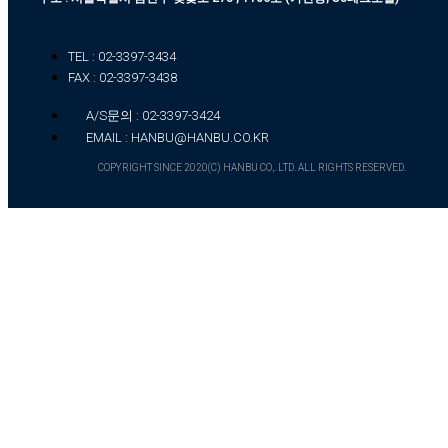
TEL : 02-3397-3434
FAX : 02-3397-3438
A/S문의 : 02-3397-3424
EMAIL : HANBU@HANBU.CO.KR
COPYRIGHT SINCE 2020(C) HANBU CO,. LTD. ALL RIGHTS RESERVED.