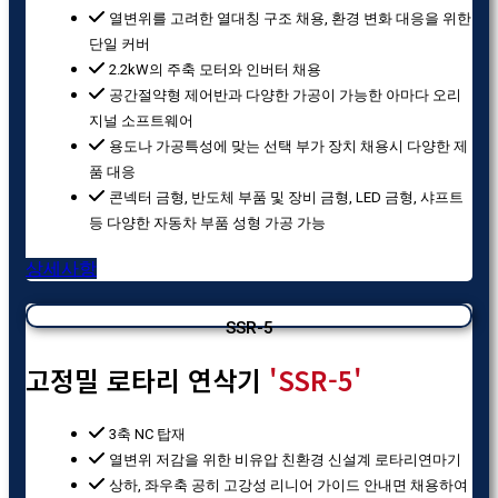
열변위를 고려한 열대칭 구조 채용, 환경 변화 대응을 위한
단일 커버
2.2kW의 주축 모터와 인버터 채용
공간절약형 제어반과 다양한 가공이 가능한 아마다 오리
지널 소프트웨어
용도나 가공특성에 맞는 선택 부가 장치 채용시 다양한 제
품 대응
콘넥터 금형, 반도체 부품 및 장비 금형, LED 금형, 샤프트
등 다양한 자동차 부품 성형 가공 가능
상세사항
SSR-5
고정밀 로타리 연삭기
'SSR-5'
3축 NC 탑재
열변위 저감을 위한 비유압 친환경 신설계 로타리연마기
상하, 좌우축 공히 고강성 리니어 가이드 안내면 채용하여