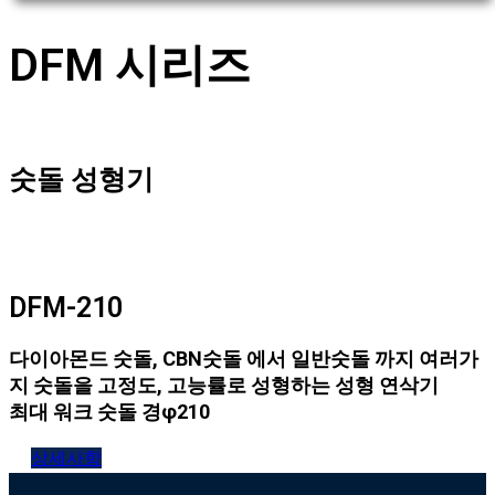
DFM 시리즈
숫돌 성형기
DFM-210
다이아몬드 숫돌, CBN숫돌 에서 일반숫돌 까지 여러가
지 숫돌을 고정도, 고능률로 성형하는 성형 연삭기
최대 워크 숫돌 경φ210
상세사항