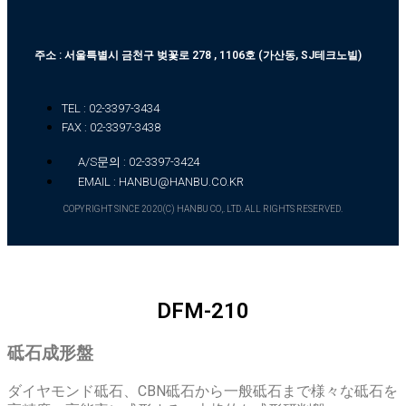
주소 : 서울특별시 금천구 벚꽃로 278 , 1106호 (가산동, SJ테크노빌)
TEL : 02-3397-3434
FAX : 02-3397-3438
A/S문의 : 02-3397-3424
EMAIL : HANBU@HANBU.CO.KR
COPYRIGHT SINCE 2020(C) HANBU CO,. LTD. ALL RIGHTS RESERVED.
DFM-210
砥石成形盤
ダイヤモンド砥石、CBN砥石から一般砥石まで様々な砥石を