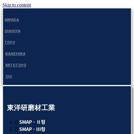
Skip to content
AMADA
SHIGIYA
TOYO
KANEHIRA
MITUTOYO
SIO
東洋研磨材工業
SMAP - Ⅱ형
SMAP - Ⅲ형