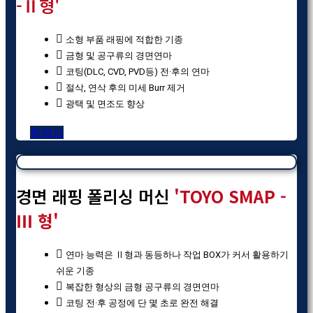
-Ⅱ형'
소형 부품 래핑에 적합한 기종
금형 및 공구류의 경면연마
코팅(DLC, CVD, PVD등) 전·후의 연마
절삭, 연삭 후의 미세 Burr 제거
광택 및 면조도 향상
동영상
경면 래핑 폴리싱 머신
'TOYO SMAP -
Ⅲ 형'
연마 능력은 Ⅱ형과 동등하나 작업 BOX가 커서 활용하기
쉬운 기종
복잡한 형상의 금형 공구류의 경면연마
코팅 전·후 공정에 단 몇 초로 완전 해결