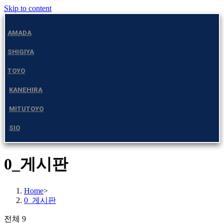
Skip to content
AMADA
SHIGIYA
TOYO
KANEHIRA
MITUTOYO
SIO
0_게시판
Home
>
0_게시판
전체 9